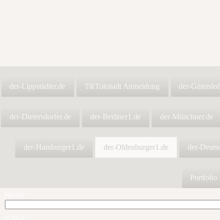
der-Lippstädter.de
TikTokstadt Anmeldung
der-Güterslo
der-Dietersdorfer.de
der-Berliner1.de
der-Münchner.de
der-Hamburger1.de
der-Oldenburger1.de
der-Deuts
Portfolio
Name
*
E-Mail
*